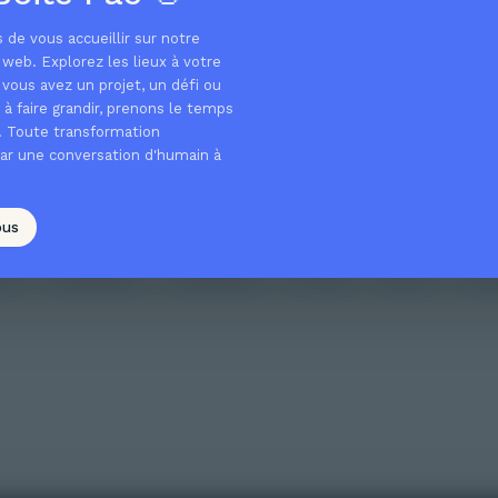
Oops! The page you are looking for does not exist
s de vous accueillir sur notre
or has been moved.
web. Explorez les lieux à votre
 vous avez un projet, un défi ou
à faire grandir, prenons le temps
r. Toute transformation
Back to home
r une conversation d'humain à
OR EXPLORE
ous
me
Workshops
Leadership
B Corp
About
Con