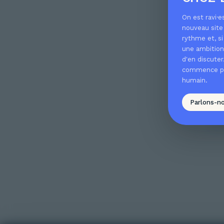
On est ravi·e
nouveau site 
rythme et, si
une ambition 
d'en discute
commence pa
humain.
Parlons-n
Ho